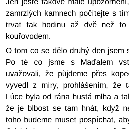
Jen ještě takové malé upozornění
zamrzlých kamnech počítejte s tí
trvat tak hodinu až dvě než to
kouřovodem.
O tom co se dělo druhý den jsem s
Po té co jsme s Maďalem vstal
uvažovali, že půjdeme přes kope
vyvedl z míry, prohlášením, že 
Lúce byla od rána hustá mlha a ta
že je blbost se tam hnát, když n
toho budeme muset pospíchat, aby