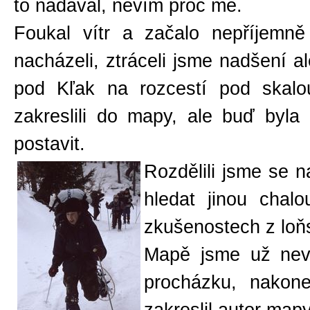
to nadával, nevím proč mě.
Foukal vítr a začalo nepříjemně
nacházeli, ztráceli jsme nadšení al
pod Kľak na rozcestí pod skalo
zakreslili do mapy, ale buď byl
postavit.
Rozdělili jsme se n
hledat jinou chal
zkušenostech z loňs
Mapě jsme už nevěř
procházku, nakone