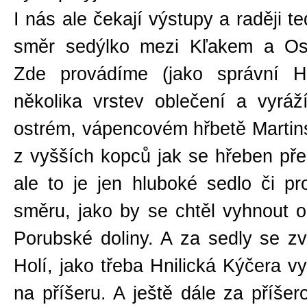
I nás ale čekají výstupy a raději t
směr sedýlko mezi Kľakem a Ost
Zde provádíme (jako správní Ho
několika vrstev oblečení a vyrá
ostrém, vápencovém hřbetě Martins
z vyšších kopců jak se hřeben před
ale to je jen hluboké sedlo či p
směru, jako by se chtěl vyhnout
Porubské doliny. A za sedly se zv
Holí, jako třeba Hnilická Kýčera v
na příšeru. A ještě dále za příšer