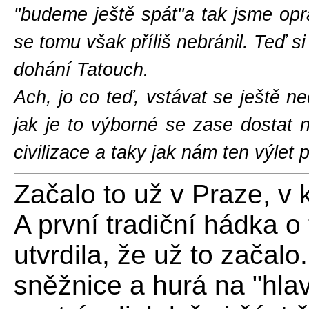
"budeme ještě spát"a tak jsme opra
se tomu však příliš nebránil. Teď s
dohání Tatouch.
Ach, jo co teď, vstávat se ještě 
jak je to výborné se zase dostat 
civilizace a taky jak nám ten výlet
Začalo to už v Praze, v 
A první tradiční hádka o
utvrdila, že už to začalo
sněžnice a hurá na "hla