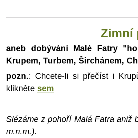
Zimní
aneb dobývání Malé Fatry "ho
Krupem, Turbem, Širchánem, Ch
pozn.
: Chcete-li si přečíst i Kr
klikněte
sem
Slézáme z pohoří Malá Fatra aniž 
m.n.m.).