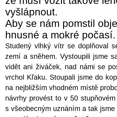
že musí vozit takové len
vyšlápnout.
Aby se nám pomstil obje
hnusné a mokré počasí
Studený vlhký vítr se doplňoval 
zemí a sněhem. Vystoupili jsme s
vidět ani živáček, nad námi se po
vrchol Kľaku. Stoupali jsme do kop
na nejbližším vhodném místě prob
návrhy provést to v 50 stupňovém
s všeobecným uznáním a tak jsme š