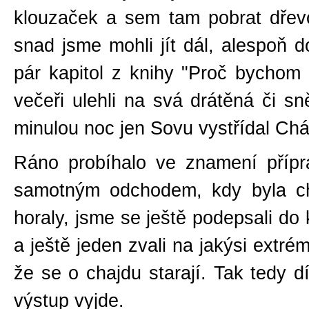
klouzaček a sem tam pobrat dře
snad jsme mohli jít dál, alespoň do
pár kapitol z knihy "Proč bychom
večeři ulehli na svá drátěná či sn
minulou noc jen Sovu vystřídal Chá
Ráno probíhalo ve znamení přípr
samotným odchodem, kdy byla cha
horaly, jsme se ještě podepsali do 
a ještě jeden zvali na jakýsi extré
že se o chajdu starají.
Tak tedy d
výstup vyjde.