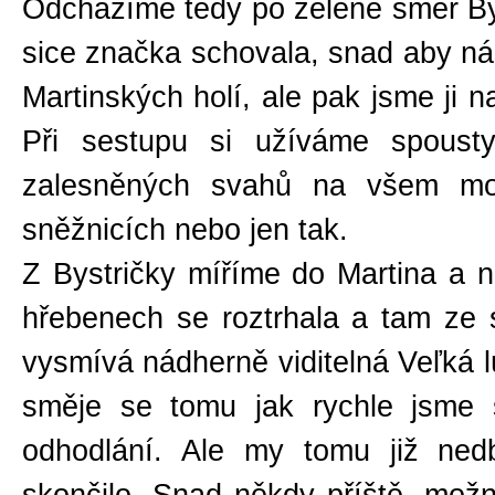
Odcházíme tedy po zelené směr By
sice značka schovala, snad aby nás 
Martinských holí, ale pak jsme ji n
Při sestupu si užíváme spousty
zalesněných svahů na všem m
sněžnicích nebo jen tak.
Z Bystričky míříme do Martina a 
hřebenech se roztrhala a tam ze 
vysmívá nádherně viditelná Veľká l
směje se tomu jak rychle jsme 
odhodlání. Ale my tomu již ned