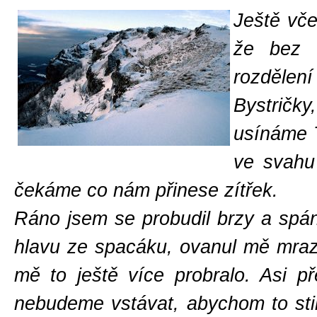
Ještě vče
že bez 
rozdělení
Bystričky
usínáme 
ve svahu
čekáme co nám přinese zítřek.
Ráno jsem se probudil brzy a spáne
hlavu ze spacáku, ovanul mě mrazi
mě to ještě více probralo. Asi p
nebudeme vstávat, abychom to stih