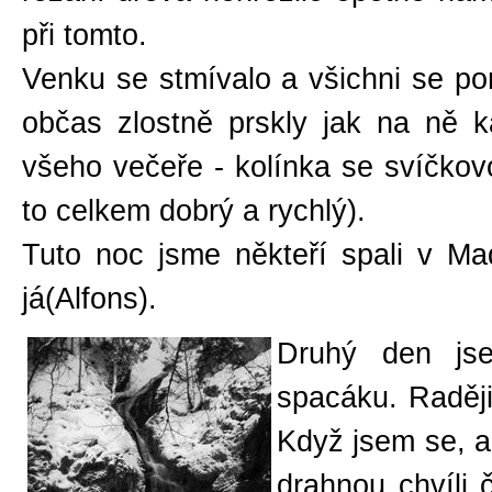
při tomto.
Venku se stmívalo a všichni se p
občas zlostně prskly jak na ně 
všeho večeře - kolínka se svíčkovo
to celkem dobrý a rychlý).
Tuto noc jsme někteří spali v Ma
já(Alfons).
Druhý den js
spacáku. Raději
Když jsem se, a
drahnou chvíli 