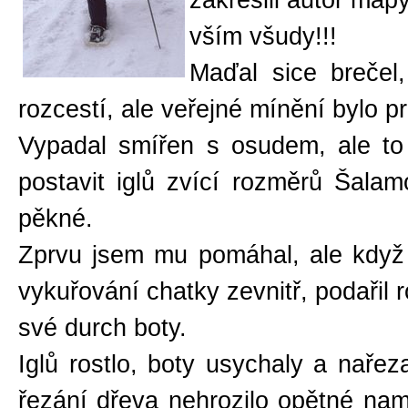
zakreslil autor ma
vším všudy!!!
Maďal sice brečel
rozcestí, ale veřejné mínění bylo p
Vypadal smířen s osudem, ale to 
postavit iglů zvící rozměrů Šal
pěkné.
Zprvu jsem mu pomáhal, ale když
vykuřování chatky zevnitř, podařil 
své durch boty.
Iglů rostlo, boty usychaly a nařez
řezání dřeva nehrozilo opětné nam