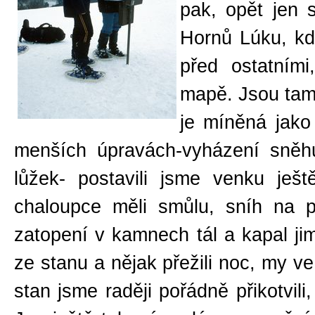
pak, opět jen 
Hornů Lúku, k
před ostatním
mapě. Jsou tam 
je míněná jako
menších úpravách-vyházení sněhu
lůžek- postavili jsme venku ješt
chaloupce měli smůlu, sníh na 
zatopení v kamnech tál a kapal jim
ze stanu a nějak přežili noc, my ve
stan jsme raději pořádně přikotvil