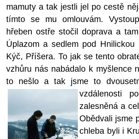
mamuty a tak jestli jel po cestě něj
tímto se mu omlouvám. Vystoup
hřeben ostře stočil doprava a ta
Úplazom a sedlem pod Hnilickou K
Kýč, Příšera. To jak se tento obra
vzhůru nás nabádalo k myšlence n
to nešlo a tak jsme to dvouset
vzdálenosti po
zalesněná a cel
Obědvali jsme 
chleba byli i Kr