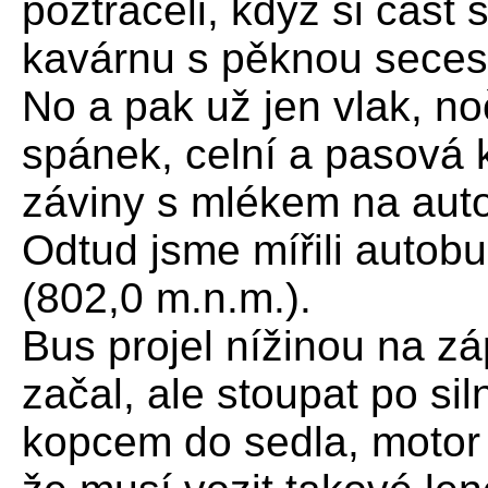
poztráceli, když si část
kavárnu s pěknou seces
No a pak už jen vlak, no
spánek, celní a pasová 
záviny s mlékem na auto
Odtud jsme mířili auto
(802,0 m.n.m.).
Bus projel nížinou na zá
začal, ale stoupat po sil
kopcem do sedla, motor 