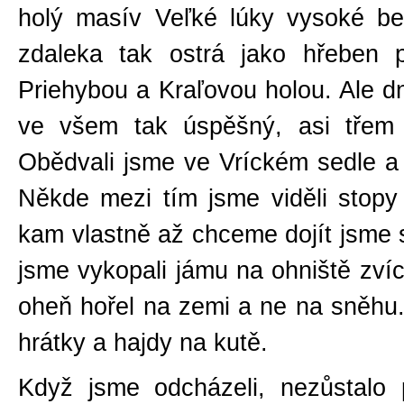
holý masív Veľké lúky vysoké be
zdaleka tak ostrá jako hřeben 
Priehybou a Kraľovou holou. Ale dn
ve všem tak úspěšný, asi třem l
Obědvali jsme ve Vríckém sedle a
Někde mezi tím jsme viděli stopy
kam vlastně až chceme dojít jsme 
jsme vykopali jámu na ohniště zvíc
oheň hořel na zemi a ne na sněhu. 
hrátky a hajdy na kutě.
Když jsme odcházeli, nezůstalo 