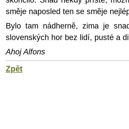
skončilo. Snad někdy příště, možn
směje naposled ten se směje nejlé
Bylo tam nádherně, zima je snad
slovenských hor bez lidí, pusté a di
Ahoj Alfons
Zpět