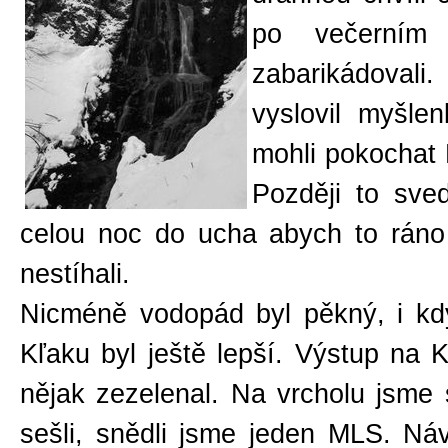
po večerním 
zabarikádovali
vyslovil myšl
mohli pokochat
Později to sve
celou noc do ucha abych to ráno 
nestíhali.
Nicméně vodopád byl pěkný, i kdy
Kľaku byl ještě lepší. Výstup na K
nějak zezelenal. Na vrcholu jsme
sešli, snědli jsme jeden MLS. Návr