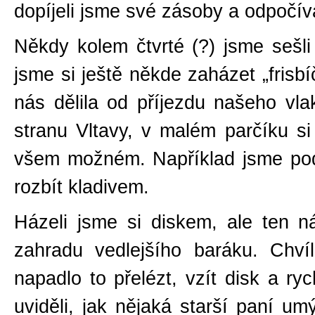
dopíjeli jsme své zásoby a odpočív
Někdy kolem čtvrté (?) jsme sešli
jsme si ještě někde zaházet „frisbí
nás dělila od příjezdu našeho vl
stranu Vltavy, v malém parčíku si 
všem možném. Například jsme podr
rozbít kladivem.
Házeli jsme si diskem, ale ten n
zahradu vedlejšího baráku. Chví
napadlo to přelézt, vzít disk a ryc
uviděli, jak nějaká starší paní 