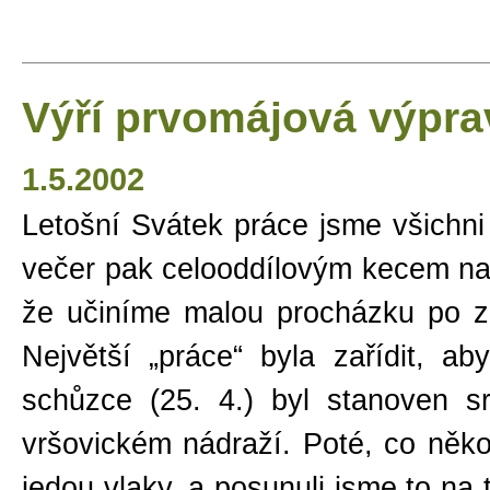
Výří prvomájová výpra
1.5.2002
Letošní Svátek práce jsme všichni 
večer pak celooddílovým kecem na 
že učiníme malou procházku po zb
Největší „práce“ byla zařídit, a
schůzce (25. 4.) byl stanoven s
vršovickém nádraží. Poté, co něko
jedou vlaky, a posunuli jsme to na t