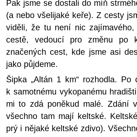
Pak jsme se dostali do míň strméh
(a nebo všelijaké keře). Z cesty js
viděli, že tu není nic zajímavého,
cestě, vedoucí pro změnu po kr
značených cest, kde jsme asi des
jako půjdeme.
Šipka „Altán 1 km“ rozhodla. Po 
k samotnému vykopanému hradišti.
mi to zdá poněkud malé. Zdání v
všechno tam mají keltské. Keltsk
prý i nějaké keltské zdivo). Všechn