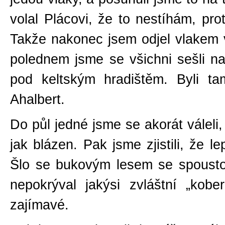
volal Plácovi, že to nestíhám, pr
Takže nakonec jsem odjel vlakem v
polednem jsme se všichni sešli na
pod keltským hradištěm. Byli ta
Ahalbert.
Do půl jedné jsme se akorát váleli,
jak blázen. Pak jsme zjistili, že l
Šlo se bukovým lesem se spoustou
nepokrýval jakýsi zvláštní „kobe
zajímavé.