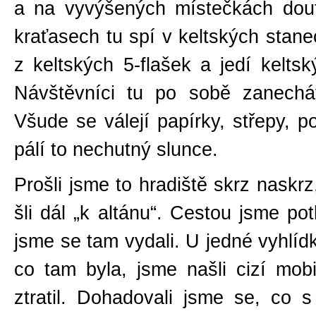
a na vyvýšených místečkách doutn
kraťasech tu spí v keltských stane
z keltských 5-flašek a jedí kelts
Návštěvníci tu po sobě zanecháv
Všude se válejí papírky, střepy, po
pálí to nechutný slunce.
Prošli jsme to hradiště skrz naskrz
šli dál „k altánu“. Cestou jsme pot
jsme se tam vydali. U jedné vyhlíd
co tam byla, jsme našli cizí mob
ztratil. Dohadovali jsme se, co