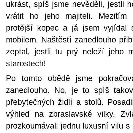
ukrást, spíš jsme nevěděli, jestli
vrátit ho jeho majiteli. Mezit
protější kopec a já jsem vyjídal 
mobilem. Naštěstí zanedlouho při
zeptal, jestli tu prý neleží jeho
starostech!
Po tomto obědě jsme pokračoval
zanedlouho. No, je to spíš tako
přebytečných židlí a stolů. Posadi
výhled na zbraslavské vilky. Z
prozkoumávali jednu luxusní vilu s 