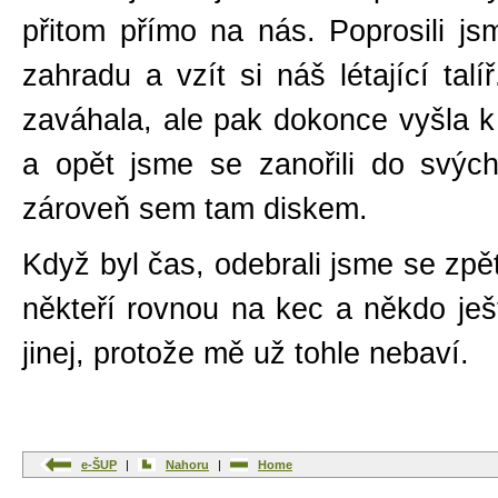
přitom přímo na nás. Poprosili jsm
zahradu a vzít si náš létající talíř
zaváhala, ale pak dokonce vyšla 
a opět jsme se zanořili do svých
zároveň sem tam diskem.
Když byl čas, odebrali jsme se zpě
někteří rovnou na kec a někdo je
jinej, protože mě už tohle nebaví.
e-ŠUP
|
Nahoru
|
Home