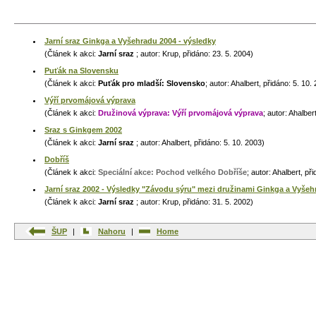
Jarní sraz Ginkga a Vyšehradu 2004 - výsledky
(Článek k akci:
Jarní sraz
; autor: Krup, přidáno: 23. 5. 2004)
Puťák na Slovensku
(Článek k akci:
Puťák pro mladší: Slovensko
; autor: Ahalbert, přidáno: 5. 10.
Výří prvomájová výprava
(Článek k akci:
Družinová výprava: Výří prvomájová výprava
; autor: Ahalber
Sraz s Ginkgem 2002
(Článek k akci:
Jarní sraz
; autor: Ahalbert, přidáno: 5. 10. 2003)
Dobříš
(Článek k akci:
Speciální akce: Pochod velkého Dobříše
; autor: Ahalbert, př
Jarní sraz 2002 - Výsledky "Závodu sýru" mezi družinami Ginkga a Vyše
(Článek k akci:
Jarní sraz
; autor: Krup, přidáno: 31. 5. 2002)
ŠUP
|
Nahoru
|
Home