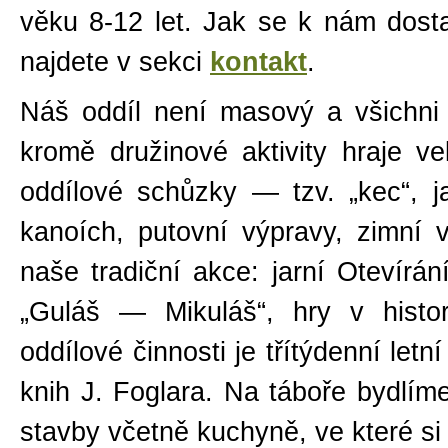
věku 8-12 let. Jak se k nám dosta
najdete v sekci
kontakt
.
Náš oddíl není masový a všichni 
kromě družinové aktivity hraje ve
oddílové schůzky — tzv. „kec“, j
kanoích, putovní výpravy, zimní 
naše tradiční akce: jarní Otevírá
„Guláš — Mikuláš“, hry v histo
oddílové činnosti je třítýdenní letn
knih J. Foglara. Na táboře bydlím
stavby včetně kuchyně, ve které si