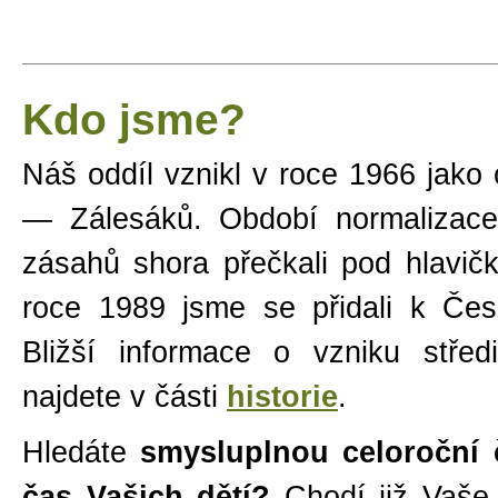
Kdo jsme?
Náš oddíl vznikl v roce 1966 jako
— Zálesáků. Období normalizace
zásahů shora přečkali pod hlavi
roce 1989 jsme se přidali k Česk
Bližší informace o vzniku středi
najdete v části
historie
.
Hledáte
smysluplnou celoroční 
čas Vašich dětí?
Chodí již Vaše 