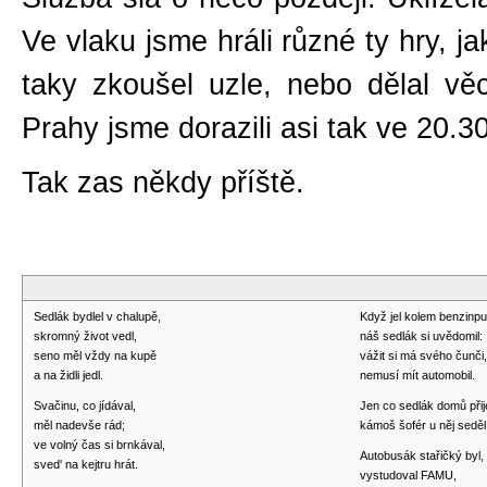
Ve vlaku jsme hráli různé ty hry, j
taky zkoušel uzle, nebo dělal věc
Prahy jsme dorazili asi tak ve 20.30
Tak zas někdy příště.
Sedlák bydlel v chalupě,
Když jel kolem benzinp
skromný život vedl,
náš sedlák si uvědomil:
seno měl vždy na kupě
vážit si má svého čunči,
a na židli jedl.
nemusí mít automobil.
Svačinu, co jídával,
Jen co sedlák domů přije
měl nadevše rád;
kámoš šofér u něj seděl
ve volný čas si brnkával,
Autobusák stařičký byl,
sved' na kejtru hrát.
vystudoval FAMU,