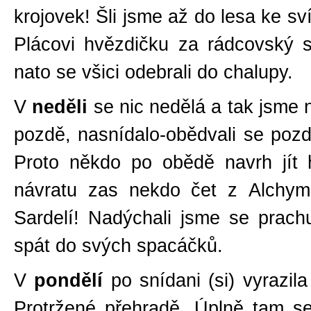
krojovek! Šli jsme až do lesa ke sv
Plácovi hvězdičku za rádcovský s
nato se všici odebrali do chalupy.
V
neděli
se nic nedělá a tak jsme ni
pozdě, nasnídalo-obědvali se poz
Proto někdo po obědě navrh jít 
návratu zas nekdo čet z Alchym
Sardelí! Nadýchali jsme se prachu,
spát do svých spacáčků.
V
pondělí
po snídani (si) vyrazila
Protržené přehradě. Úplně tam se