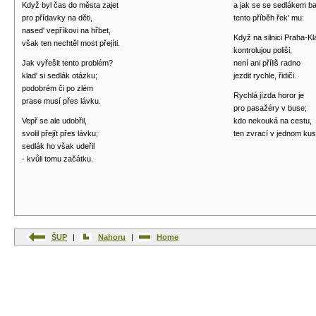
Když byl čas do města zajet
a jak se se sedlákem bav
pro přídavky na děti,
tento příběh řek' mu:
nased' vepříkovi na hřbet,
Když na silnici Praha-K
však ten nechtěl most přejíti.
kontrolujou poliši,
Jak vyřešit tento problém?
není ani příliš radno
klad' si sedlák otázku;
jezdit rychle, řidiči.
podobrém či po zlém
Rychlá jízda horor je
prase musí přes lávku.
pro pasažéry v buse;
Vepř se ale udobřil,
kdo nekouká na cestu,
svolil přejít přes lávku;
ten zvrací v jednom kus
sedlák ho však udeřil
- kvůli tomu začátku.
ŠUP
|
Nahoru
|
Home