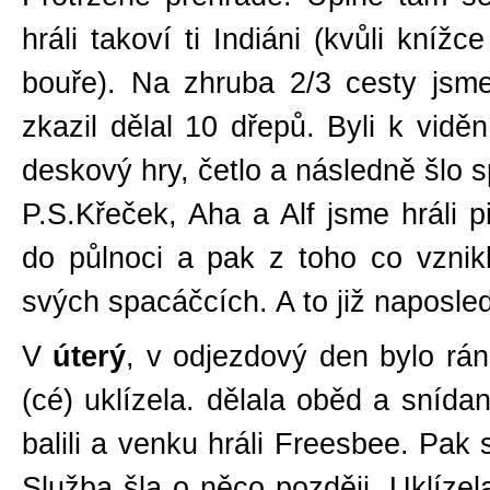
hráli takoví ti Indiáni (kvůli kníž
bouře). Na zhruba 2/3 cesty jsme 
zkazil dělal 10 dřepů. Byli k vidě
deskový hry, četlo a následně šlo s
P.S.Křeček, Aha a Alf jsme hráli p
do půlnoci a pak z toho co vznikl
svých spacáčcích. A to již naposled
V
úterý
, v odjezdový den bylo rá
(cé) uklízela. dělala oběd a snídan
balili a venku hráli Freesbee. Pak 
Služba šla o něco později. Uklízel