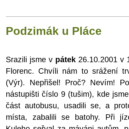
Podzimák u Pláce
Srazili jsme v
pátek
26.10.2001 v 
Florenc. Chvíli nám to srážení t
(Výr). Nepřišel! Proč? Nevím! P
nástupišti číslo 9 (tušim), kde jsm
část autobusu, usadili se, a pr
místa, zabalili se batohy. Při j
Kuleho seřval za máváni autům, p