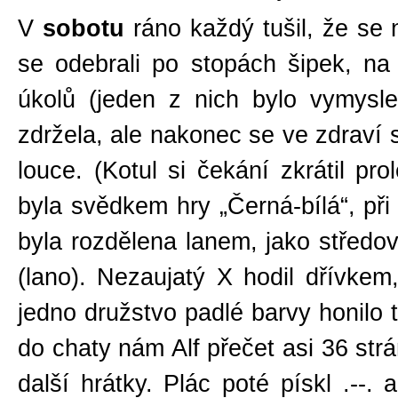
V
sobotu
ráno každý tušil, že se 
se odebrali po stopách šipek, n
úkolů (jeden z nich bylo vymysl
zdržela, ale nakonec se ve zdraví 
louce. (Kotul si čekání zkrátil pr
byla svědkem hry „Černá-bílá“, při 
byla rozdělena lanem, jako středo
(lano). Nezaujatý X hodil dřívke
jedno družstvo padlé barvy honilo t
do chaty nám Alf přečet asi 36 strá
další hrátky. Plác poté pískl .--