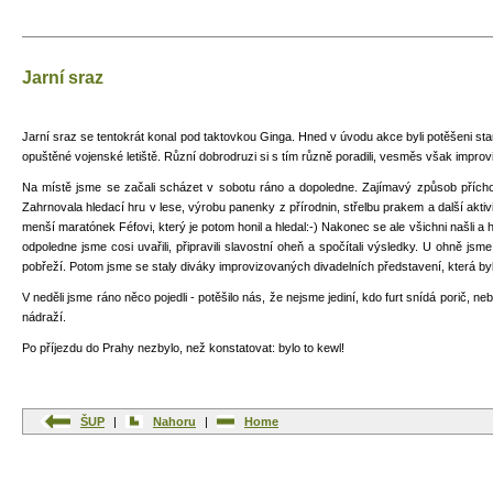
Jarní sraz
Jarní sraz se tentokrát konal pod taktovkou Ginga. Hned v úvodu akce byli potěšeni star
opuštěné vojenské letiště. Různí dobrodruzi si s tím různě poradili, vesměs však improv
Na místě jsme se začali scházet v sobotu ráno a dopoledne. Zajímavý způsob příchodu 
Zahrnovala hledací hru v lese, výrobu panenky z přírodnin, střelbu prakem a další aktivi
menší maratónek Féfovi, který je potom honil a hledal:-) Nakonec se ale všichni našli a
odpoledne jsme cosi uvařili, připravili slavostní oheň a spočítali výsledky. U ohně j
pobřeží. Potom jsme se staly diváky improvizovaných divadelních představení, která byla v
V neděli jsme ráno něco pojedli - potěšilo nás, že nejsme jediní, kdo furt snídá porič, 
nádraží.
Po příjezdu do Prahy nezbylo, než konstatovat: bylo to kewl!
ŠUP
|
Nahoru
|
Home