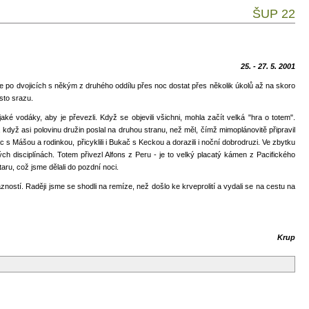
ŠUP 22
25. - 27. 5. 2001
 se po dvojicích s někým z druhého oddílu přes noc dostat přes několik úkolů až na skoro
sto srazu.
é vodáky, aby je převezli. Když se objevili všichni, mohla začít velká "hra o totem".
, když asi polovinu družin poslal na druhou stranu, než měl, čímž mimoplánovitě připravil
s Mášou a rodinkou, přicyklili i Bukač s Keckou a dorazili i noční dobrodruzi. Ve zbytku
ch disciplínách. Totem přivezl Alfons z Peru - je to velký placatý kámen z Pacifického
aru, což jsme dělali do pozdní noci.
zností. Raději jsme se shodli na remíze, než došlo ke krveprolití a vydali se na cestu na
Krup