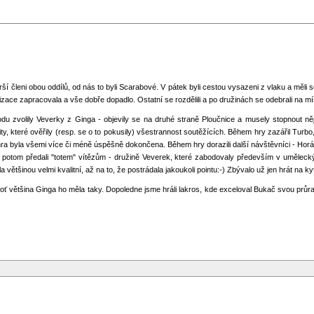
ší členi obou oddílů, od nás to byli Scarabové. V pátek byli cestou vysazeni z vlaku a měli
izace zapracovala a vše dobře dopadlo. Ostatní se rozdělili a po družinách se odebrali na mí
zvolily Veverky z Ginga - objevily se na druhé straně Ploučnice a musely stopnout nějak
ty, které ověřily (resp. se o to pokusily) všestrannost soutěžících. Během hry zazářil Turbo
 hra byla všemi více či méně úspěšně dokončena. Během hry dorazili další návštěvníci - Horác 
sme potom předali "totem" vítězům - družině Veverek, které zabodovaly především v umělecký
ětšinou velmi kvalitní, až na to, že postrádala jakoukoli pointu:-) Zbývalo už jen hrát na kyt
neboť většina Ginga ho měla taky. Dopoledne jsme hráli lakros, kde exceloval Bukač svou průra