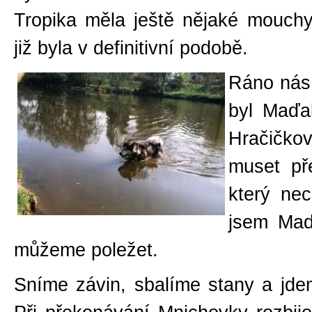
Tropika měla ještě nějaké mouchy
již byla v definitivní podobě.
Ráno nás 
byl Maďa
Hračičkov
muset př
který nec
jsem Maďa
můžeme poležet.
Sníme závin, sbalíme stany a jde