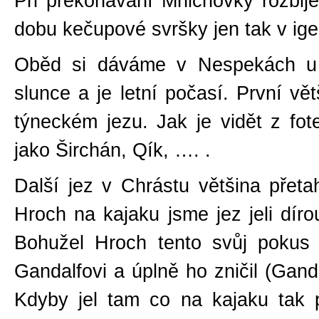
Při překonávání Mnichovky rozbij
dobu kečupové svršky jen tak v ige
Oběd si dáváme v Nespekách u j
slunce a je letní počasí. První vět
týneckém jezu. Jak je vidět z fotek
jako Širchán, Qík, …. .
Další jez v Chrástu většina přeta
Hroch na kajaku jsme jez jeli díro
Bohužel Hroch tento svůj pokus
Gandalfovi a úplně ho zničil (Ganda
Kdyby jel tam co na kajaku tak