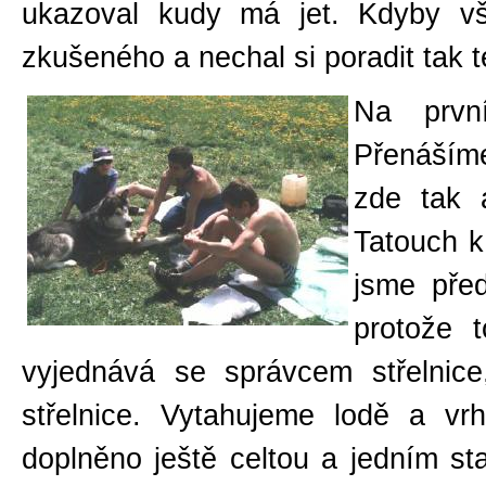
ukazoval kudy má jet. Kdyby vš
zkušeného a nechal si poradit tak
Na prvn
Přenáším
zde tak 
Tatouch k
jsme před
protože t
vyjednává se správcem střelnic
střelnice. Vytahujeme lodě a v
doplněno ještě celtou a jedním st