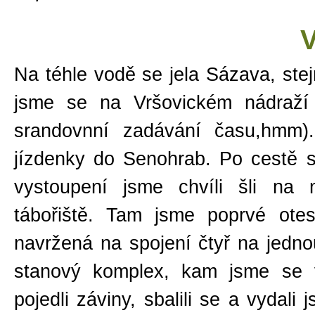
V
Na téhle vodě se jela
Sázava, stej
jsme se na Vršovickém nádraží 
srandovnní zadávání času,hmm).
jízdenky do Senohrab. Po cestě s
vystoupení jsme chvíli šli na
tábořiště. Tam jsme poprvé otes
navržená na spojení čtyř na jedno
stanový komplex, kam jsme se v
pojedli záviny, sbalili se a vydal