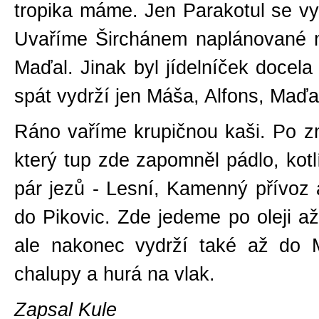
tropika máme. Jen Parakotul se vy
Uvaříme Širchánem naplánované mi
Maďal. Jinak byl jídelníček docela
spát vydrží jen Máša, Alfons, Maďa
Ráno vaříme krupičnou kaši. Po z
který tup zde zapomněl pádlo, kotlí
pár jezů - Lesní, Kamenný přívoz
do Pikovic. Zde jedeme po oleji a
ale nakonec vydrží také až do 
chalupy a hurá na vlak.
Zapsal Kule