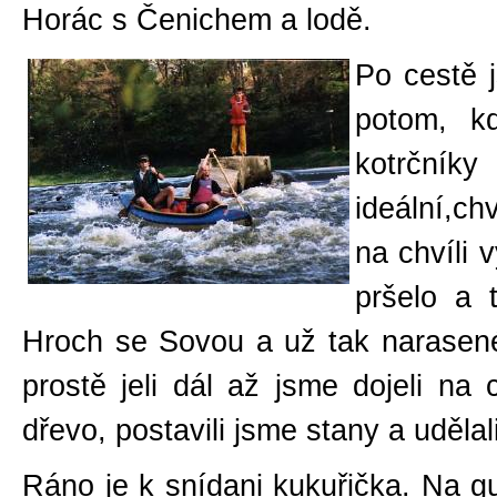
Horác s Čenichem a lodě.
Po cestě j
potom, kd
kotrčníky
ideální,chv
na chvíli 
pršelo a 
Hroch se Sovou a už tak narasenéh
prostě jeli dál až jsme dojeli na c
dřevo, postavili jsme stany a udělal
Ráno je k snídani kukuřička. Na gu