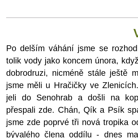
Po delším váhání jsme se rozhodl
tolik vody jako koncem února, když
dobrodruzi, nicméně stále ještě
jsme měli u
Hračičky ve Zlenicích
jeli do Senohrab a došli na k
přespali zde. Chán, Qík a Psík spa
jsme zde poprvé tři nová tropika 
bývalého člena oddílu - dnes maj