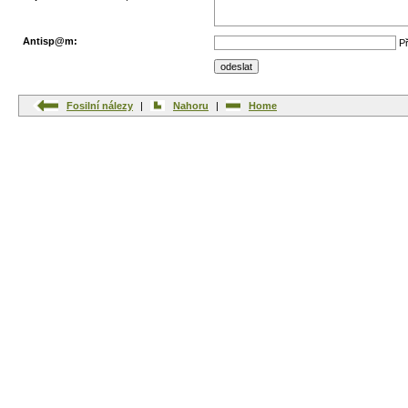
Antisp@m:
Př
Fosilní nálezy
|
Nahoru
|
Home