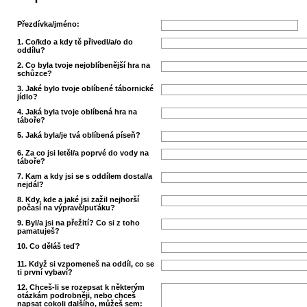
Přezdívka/jméno:
1. Co/kdo a kdy tě přivedl/a/o do
oddílu?
2. Co byla tvoje nejoblíbenější hra na
schůzce?
3. Jaké bylo tvoje oblíbené tábornické
jídlo?
4. Jaká byla tvoje oblíbená hra na
táboře?
5. Jaká byla/je tvá oblíbená píseň?
6. Za co jsi letěl/a poprvé do vody na
táboře?
7. Kam a kdy jsi se s oddílem dostal/a
nejdál?
8. Kdy, kde a jaké jsi zažil nejhorší
počasí na výpravě/puťáku?
9. Byl/a jsi na přežití? Co si z toho
pamatuješ?
10. Co děláš teď?
11. Když si vzpomeneš na oddíl, co se
ti první vybaví?
12. Chceš-li se rozepsat k některým
otázkám podrobněji, nebo chceš
napsat cokoli dalšího, můžeš sem: