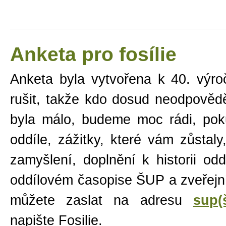
Anketa pro fosílie
Anketa byla vytvořena k 40. výroč
rušit, takže kdo dosud neodpověd
byla málo, budeme moc rádi, po
oddíle, zážitky, které vám zůstaly,
zamyšlení, doplnění k historii odd
oddílovém časopise ŠUP a zveřejní
můžete zaslat na adresu
sup(
napište Fosilie.