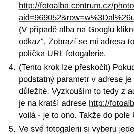
http://fotoalba.centrum.cz/phot
aid=969052&row=w%3Dal%26
(V případě alba na Googlu kliknu
odkaz". Zobrazí se mi adresa to
políčka URL fotogalerie.
(Tento krok lze přeskočit) Pok
podstatný parametr v adrese je
důležité. Vyzkouším to tedy z 
je na kratší adrese
http://foto
voilá - je to ono. Takže do pol
Ve své fotogalerii si vyberu jed