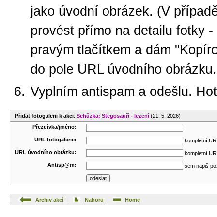
jako úvodní obrázek. (V případ
provést přímo na detailu fotky -
pravým tlačítkem a dám "Kopíro
do pole URL úvodního obrázku.
Vyplním antispam a odešlu. Ho
Přidat fotogalerii k akci
:
Schůzka: Stegosauří - lezení
(21. 5. 2026)
Přezdívka/jméno:
URL fotogalerie:
kompletní URL
URL úvodního obrázku:
kompletní URL
Antisp@m:
sem napiš po
Archiv akcí
|
Nahoru
|
Home