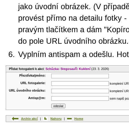
jako úvodní obrázek. (V případ
provést přímo na detailu fotky -
pravým tlačítkem a dám "Kopíro
do pole URL úvodního obrázku.
Vyplním antispam a odešlu. Ho
Přidat fotogalerii k akci
:
Schůzka: Stegosauří: Kuklení
(23. 3. 2026)
Přezdívka/jméno:
URL fotogalerie:
kompletní URL
URL úvodního obrázku:
kompletní URL
Antisp@m:
sem napiš po
Archiv akcí
|
Nahoru
|
Home