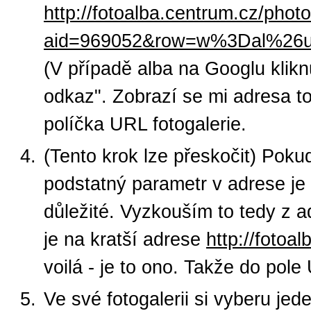
http://fotoalba.centrum.cz/phot
aid=969052&row=w%3Dal%26
(V případě alba na Googlu kliknu
odkaz". Zobrazí se mi adresa to
políčka URL fotogalerie.
(Tento krok lze přeskočit) Pok
podstatný parametr v adrese je
důležité. Vyzkouším to tedy z 
je na kratší adrese
http://foto
voilá - je to ono. Takže do pol
Ve své fotogalerii si vyberu jed