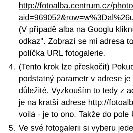
http://fotoalba.centrum.cz/phot
aid=969052&row=w%3Dal%26
(V případě alba na Googlu kliknu
odkaz". Zobrazí se mi adresa to
políčka URL fotogalerie.
(Tento krok lze přeskočit) Pok
podstatný parametr v adrese je
důležité. Vyzkouším to tedy z 
je na kratší adrese
http://foto
voilá - je to ono. Takže do pol
Ve své fotogalerii si vyberu jed