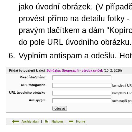
jako úvodní obrázek. (V případ
provést přímo na detailu fotky -
pravým tlačítkem a dám "Kopíro
do pole URL úvodního obrázku.
Vyplním antispam a odešlu. Ho
Přidat fotogalerii k akci
:
Schůzka: Stegosauří - výroba svíček
(10. 2. 2026)
Přezdívka/jméno:
URL fotogalerie:
kompletní URL
URL úvodního obrázku:
kompletní URL
Antisp@m:
sem napiš po
Archiv akcí
|
Nahoru
|
Home