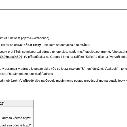
ntrum.cz/unewest.php?nick=vrapenec)
 a kliknu na odkaz
přidat fotky
- tak jsem se dostal na tuto stránku.
esou v prohlížeči se mi zobrazí adresa tohoto alba: např.
http://fotoalba.centrum.cz/photos.ph
D0%26page%3D1
. (V případě alba na Googlu kliknu na tlačítko "Sdílet" a dále na "Vytvořit 
ný parametr v adrese je pouze aid a vše co je za znakem "&" není důležité. Vyzkouším to t
 pole URL dám pouze tuto kratší adresu
 úvodní obrázek. (V případě alba na Googlu musím tento postup provést přímo na detailu fotky
025)
 adresa včetně http://
 adresa včetně http://