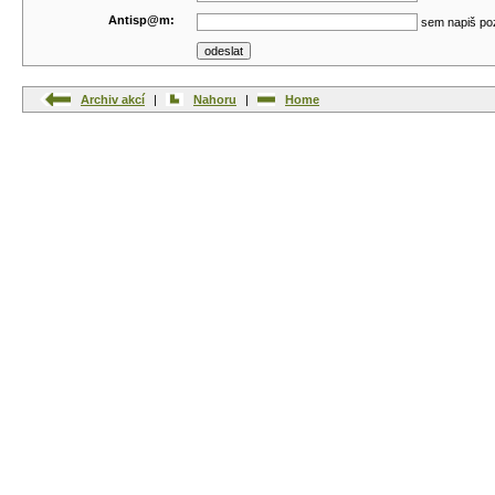
Antisp@m:
sem napiš po
Archiv akcí
|
Nahoru
|
Home