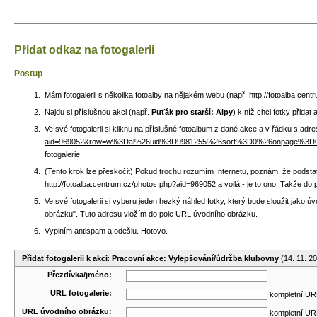
Přidat odkaz na fotogalerii
Postup
Mám fotogalerii s několika fotoalby na nějakém webu (např. http://fotoalba.ce
Najdu si příslušnou akci (např.
Puťák pro starší: Alpy
) k níž chci fotky přidat
Ve své fotogalerii si kliknu na příslušné fotoalbum z dané akce a v řádku s adr
aid=969052&row=w%3Dal%26uid%3D9981255%26sort%3D0%26onpage%3
fotogalerie.
(Tento krok lze přeskočit) Pokud trochu rozumím Internetu, poznám, že podstat
http://fotoalba.centrum.cz/photos.php?aid=969052
a voilá - je to ono. Takže do
Ve své fotogalerii si vyberu jeden hezký náhled fotky, který bude sloužit jako
obrázku". Tuto adresu vložím do pole URL úvodního obrázku.
Vyplním antispam a odešlu. Hotovo.
Přidat fotogalerii k akci
:
Pracovní akce: Vylepšování/údržba klubovny
(14. 11. 2
Přezdívka/jméno:
URL fotogalerie:
kompletní URL
URL úvodního obrázku:
kompletní URL