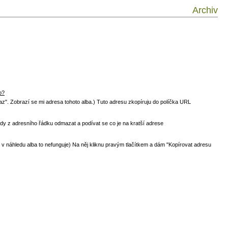
Archiv
p?
odkaz". Zobrazí se mi adresa tohoto alba.) Tuto adresu zkopíruju do políčka URL
edy z adresního řádku odmazat a podívat se co je na kratší adrese
 - v náhledu alba to nefunguje) Na něj kliknu pravým tlačítkem a dám "Kopírovat adresu