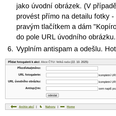
jako úvodní obrázek. (V případ
provést přímo na detailu fotky -
pravým tlačítkem a dám "Kopíro
do pole URL úvodního obrázku.
Vyplním antispam a odešlu. Ho
Přidat fotogalerii k akci
:
Akce ČTU: Velká rada
(22. 10. 2025)
Přezdívka/jméno:
URL fotogalerie:
kompletní URL
URL úvodního obrázku:
kompletní URL
Antisp@m:
sem napiš po
Archiv akcí
|
Nahoru
|
Home