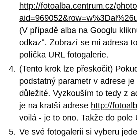
http://fotoalba.centrum.cz/phot
aid=969052&row=w%3Dal%26
(V případě alba na Googlu kliknu
odkaz". Zobrazí se mi adresa to
políčka URL fotogalerie.
(Tento krok lze přeskočit) Pok
podstatný parametr v adrese je
důležité. Vyzkouším to tedy z 
je na kratší adrese
http://foto
voilá - je to ono. Takže do pol
Ve své fotogalerii si vyberu jed