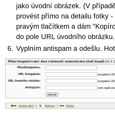
jako úvodní obrázek. (V případ
provést přímo na detailu fotky -
pravým tlačítkem a dám "Kopíro
do pole URL úvodního obrázku.
Vyplním antispam a odešlu. Ho
Přidat fotogalerii k akci
:
Akce v klubovně: soukromá akce (dračí doupě)
(24. 6. 
Přezdívka/jméno:
URL fotogalerie:
kompletní URL
URL úvodního obrázku:
kompletní URL
Antisp@m:
sem napiš po
Archiv akcí
|
Nahoru
|
Home