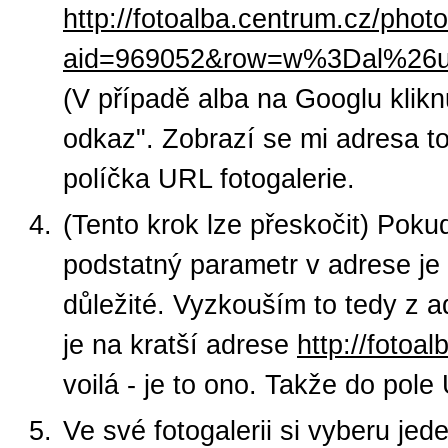
http://fotoalba.centrum.cz/phot
aid=969052&row=w%3Dal%26
(V případě alba na Googlu kliknu
odkaz". Zobrazí se mi adresa to
políčka URL fotogalerie.
(Tento krok lze přeskočit) Pok
podstatný parametr v adrese je
důležité. Vyzkouším to tedy z 
je na kratší adrese
http://foto
voilá - je to ono. Takže do pol
Ve své fotogalerii si vyberu jed