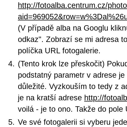
http://fotoalba.centrum.cz/phot
aid=969052&row=w%3Dal%26
(V případě alba na Googlu kliknu
odkaz". Zobrazí se mi adresa to
políčka URL fotogalerie.
(Tento krok lze přeskočit) Pok
podstatný parametr v adrese je
důležité. Vyzkouším to tedy z 
je na kratší adrese
http://foto
voilá - je to ono. Takže do pol
Ve své fotogalerii si vyberu jed