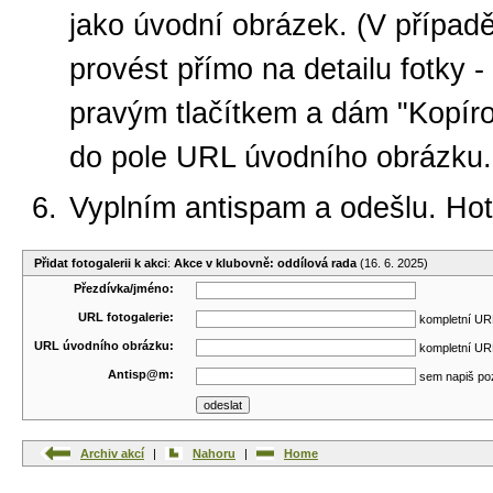
jako úvodní obrázek. (V případ
provést přímo na detailu fotky -
pravým tlačítkem a dám "Kopíro
do pole URL úvodního obrázku.
Vyplním antispam a odešlu. Ho
Přidat fotogalerii k akci
:
Akce v klubovně: oddílová rada
(16. 6. 2025)
Přezdívka/jméno:
URL fotogalerie:
kompletní URL
URL úvodního obrázku:
kompletní URL
Antisp@m:
sem napiš po
Archiv akcí
|
Nahoru
|
Home