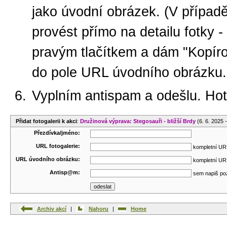
jako úvodní obrázek. (V případ
provést přímo na detailu fotky -
pravým tlačítkem a dám "Kopíro
do pole URL úvodního obrázku.
Vyplním antispam a odešlu. Ho
Přidat fotogalerii k akci
:
Družinová výprava: Stegosauři - bližší Brdy
(6. 6. 2025 
Přezdívka/jméno:
URL fotogalerie:
kompletní URL
URL úvodního obrázku:
kompletní URL
Antisp@m:
sem napiš po
Archiv akcí
|
Nahoru
|
Home