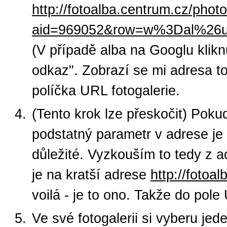
http://fotoalba.centrum.cz/phot
aid=969052&row=w%3Dal%26
(V případě alba na Googlu kliknu
odkaz". Zobrazí se mi adresa to
políčka URL fotogalerie.
(Tento krok lze přeskočit) Pok
podstatný parametr v adrese je
důležité. Vyzkouším to tedy z 
je na kratší adrese
http://foto
voilá - je to ono. Takže do pol
Ve své fotogalerii si vyberu jed