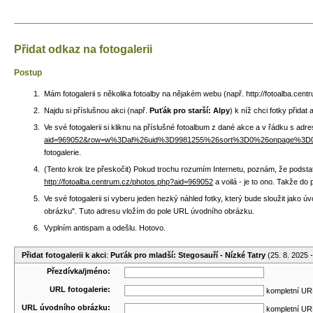
Přidat odkaz na fotogalerii
Postup
Mám fotogalerii s několika fotoalby na nějakém webu (např. http://fotoalba.ce
Najdu si příslušnou akci (např.
Puťák pro starší: Alpy
) k níž chci fotky přidat
Ve své fotogalerii si kliknu na příslušné fotoalbum z dané akce a v řádku s adr
aid=969052&row=w%3Dal%26uid%3D9981255%26sort%3D0%26onpage%3
fotogalerie.
(Tento krok lze přeskočit) Pokud trochu rozumím Internetu, poznám, že podstat
http://fotoalba.centrum.cz/photos.php?aid=969052
a voilá - je to ono. Takže do
Ve své fotogalerii si vyberu jeden hezký náhled fotky, který bude sloužit jako
obrázku". Tuto adresu vložím do pole URL úvodního obrázku.
Vyplním antispam a odešlu. Hotovo.
Přidat fotogalerii k akci
:
Puťák pro mladší: Stegosauří - Nízké Tatry
(25. 8. 2025 -
Přezdívka/jméno:
URL fotogalerie:
kompletní URL
URL úvodního obrázku:
kompletní URL