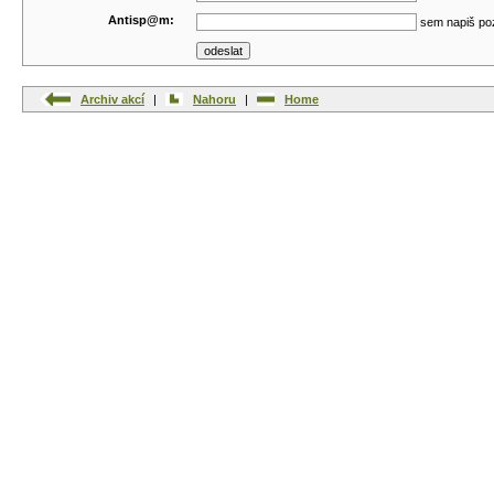
Antisp@m:
sem napiš po
Archiv akcí
|
Nahoru
|
Home