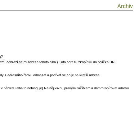
Archiv
p?
odkaz". Zobrazí se mi adresa tohoto alba.) Tuto adresu zkopíruju do políčka URL
edy z adresního řádku odmazat a podívat se co je na kratší adrese
 - v náhledu alba to nefunguje) Na něj kliknu pravým tlačítkem a dám "Kopírovat adresu