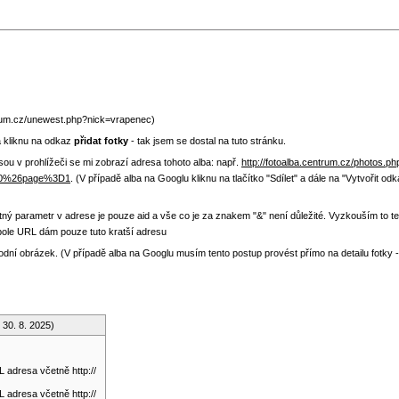
ntrum.cz/unewest.php?nick=vrapenec)
 a kliknu na odkaz
přidat fotky
- tak jsem se dostal na tuto stránku.
esou v prohlížeči se mi zobrazí adresa tohoto alba: např.
http://fotoalba.centrum.cz/photos.ph
D0%26page%3D1
. (V případě alba na Googlu kliknu na tlačítko "Sdílet" a dále na "Vytvořit 
ný parametr v adrese je pouze aid a vše co je za znakem "&" není důležité. Vyzkouším to t
 pole URL dám pouze tuto kratší adresu
 úvodní obrázek. (V případě alba na Googlu musím tento postup provést přímo na detailu fotky
 30. 8. 2025)
 adresa včetně http://
 adresa včetně http://